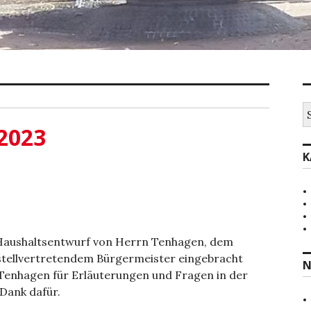
S
na
2023
K
r Haushaltsentwurf von Herrn Tenhagen, dem
ellvertretendem Bürgermeister eingebracht
N
 Tenhagen für Erläuterungen und Fragen in der
Dank dafür.