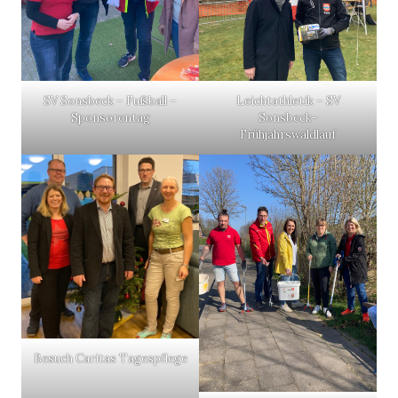
SV Sonsbeck – Fußball –
Leichtathletik – SV
Sponsorentag
Sonsbeck-
Frühjahrswaldlauf
Besuch Caritas Tagespflege