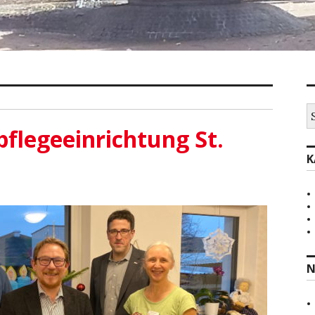
S
na
flegeeinrichtung St.
K
N