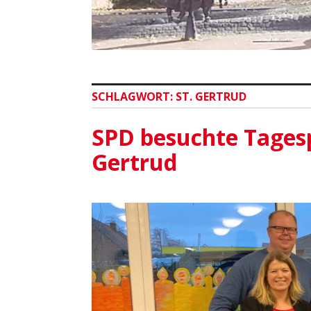
SCHLAGWORT:
ST. GERTRUD
SPD besuchte Tagesp
Gertrud